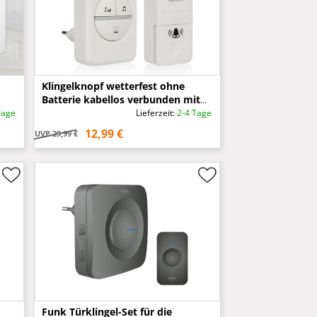
Klingelknopf wetterfest ohne
Batterie kabellos verbunden mit
Steckdosen-Funkgong
Tage
Lieferzeit:
2-4 Tage
12,99 €
UVP
29,99 €
Funk Türklingel-Set für die