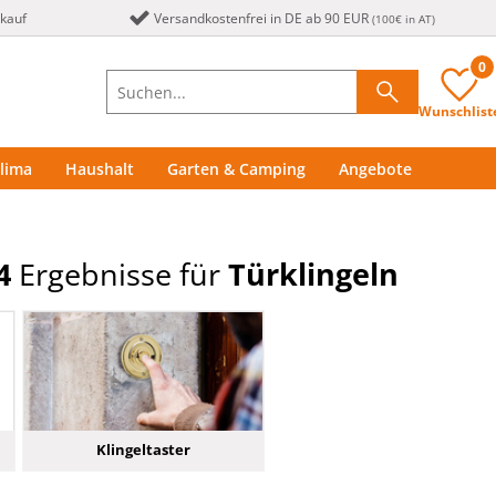
nkauf
Versandkostenfrei in DE ab 90 EUR
(100€ in AT)
0
Wunschlist
lima
Haushalt
Garten & Camping
Angebote
4
Ergebnisse für
Türklingeln
Klingeltaster