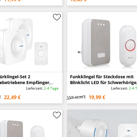
ürklingel-Set 2
Funkklingel für Steckdose mit
iebetriebene Empfänger,
Blinklicht LED für Schwerhörige
hes Signal, Weiß
Reichweite 150m
Lieferzeit:
2-4 Tage
Lieferzeit:
2-4 
22,49 €
19,99 €
€
UVP
32,99 €