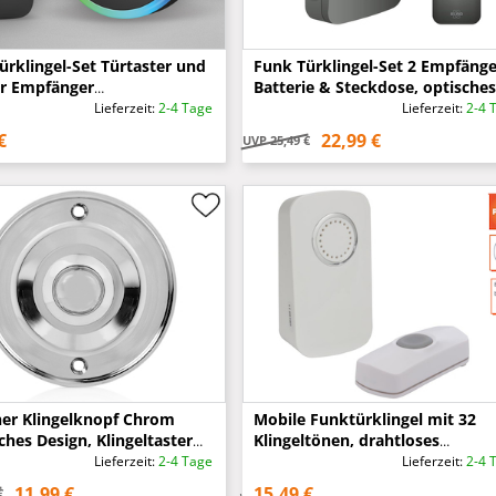
ürklingel-Set Türtaster und
Funk Türklingel-Set 2 Empfänge
r Empfänger
Batterie & Steckdose, optisches
iebetrieben, Schwarz
Signal, Schwarz
Lieferzeit:
2-4 Tage
Lieferzeit:
2-4 
€
22,99 €
UVP
25,49 €
her Klingelknopf Chrom
Mobile Funktürklingel mit 32
ches Design, Klingeltaster
Klingeltönen, drahtloses
nd Ø 6,3cm
Haustürklingelset
Lieferzeit:
2-4 Tage
Lieferzeit:
2-4 
11,99 €
15,49 €
€