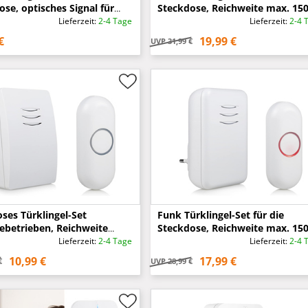
se, optisches Signal für
Steckdose, Reichweite max. 15
hörige
Meter
Lieferzeit:
2-4 Tage
Lieferzeit:
2-4 
€
19,99 €
UVP
31,99 €
oses Türklingel-Set
Funk Türklingel-Set für die
iebetrieben, Reichweite
Steckdose, Reichweite max. 15
00 Meter
Meter
Lieferzeit:
2-4 Tage
Lieferzeit:
2-4 
10,99 €
17,99 €
€
UVP
28,99 €