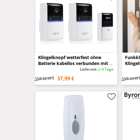
Klingelknopf wetterfest ohne
Funkkl
Batterie kabellos verbunden mit 2
Klingel
Steckdosen-Gongs
Batteri
Lieferzeit:
2-4 Tage
37,99 €
UVP
52,99 €
UVP
33,99 