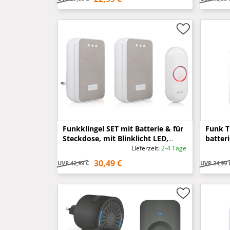
Funkklingel SET mit Batterie & für
Funk T
Steckdose, mit Blinklicht LED,
batter
150m RW
optisc
Lieferzeit:
2-4 Tage
30,49 €
UVP
42,99 €
UVP
24,99 