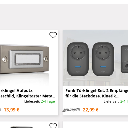
rklingel Aufputz,
Funk Türklingel-Set, 2 Empfäng
schild, Klingeltaster Metall
für die Steckdose, Kinetik
tet Breite 8cm
Türtaster, Schwarz
Lieferzeit:
2-4 Tage
Lieferzeit:
2-4 
13,99 €
22,99 €
€
UVP
27,99 €