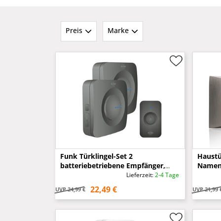
Preis
Marke
Funk Türklingel-Set 2
Haustü
batteriebetriebene Empfänger,
Namens
optisches Signal, Schwarz
gebürs
Lieferzeit:
2-4 Tage
22,49 €
UVP
24,99 €
UVP
21,99 