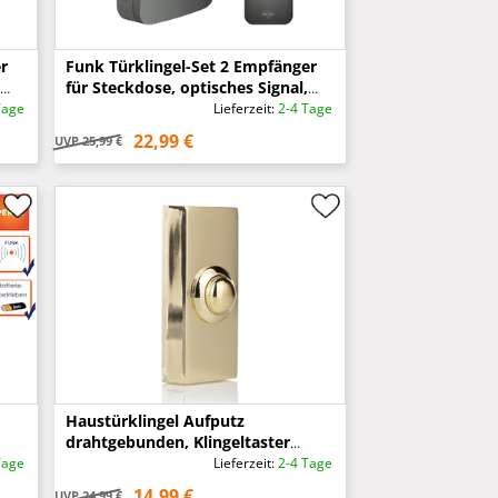
r
Funk Türklingel-Set 2 Empfänger
für Steckdose, optisches Signal,
Schwarz
Tage
Lieferzeit:
2-4 Tage
22,99 €
UVP
25,99 €
Haustürklingel Aufputz
drahtgebunden, Klingeltaster
Messing eckig Höhe 7cm
Tage
Lieferzeit:
2-4 Tage
14,99 €
UVP
24,99 €