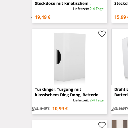
Steckdose mit kinetischem
Steckdo
Türtaster, Schwarz
Schwer
Lieferzeit:
2-4 Tage
19,49 €
15,99 
Türklingel, Türgong mit
Drahtl
klassischem Ding Dong, Batterie
Batter
oder Trafo, Höhe 12cm
max. 1
Lieferzeit:
2-4 Tage
10,99 €
UVP
19,99 €
UVP
18,98 