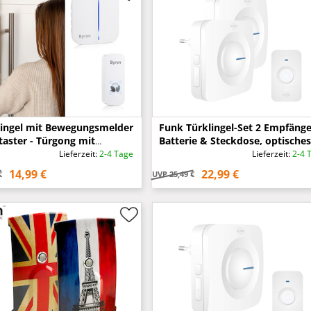
ingel mit Bewegungsmelder
Funk Türklingel-Set 2 Empfänge
taster - Türgong mit
Batterie & Steckdose, optisches
e
Signal, Weiß
Lieferzeit:
2-4 Tage
Lieferzeit:
2-4 
14,99 €
22,99 €
€
UVP
25,49 €