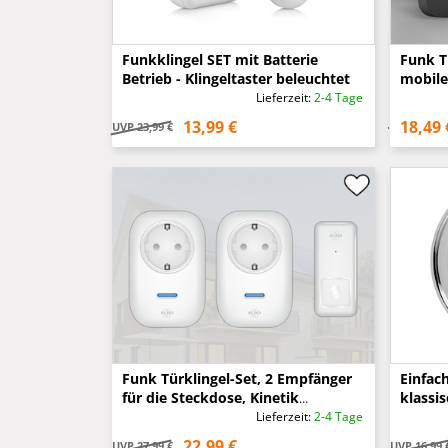
Funkklingel SET mit Batterie
Funk T
Betrieb - Klingeltaster beleuchtet
mobile
Batter
Lieferzeit:
2-4 Tage
13,99 €
18,49 
UVP
23,99 €
Funk Türklingel-Set, 2 Empfänger
Einfac
für die Steckdose, Kinetik
klassis
Türtaster, Weiß
ru
Lieferzeit:
2-4 Tage
22,99 €
UVP
27,99 €
UVP
16,99 