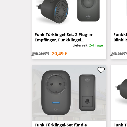
Funk Türklingel-Set, 2 Plug-in-
Funkkl
Empfänger, Funkklingel
Blinkli
wetterfest, Schwarz
Meter
Lieferzeit:
2-4 Tage
20,49 €
UVP
22,99 €
UVP
32,99 
Funk Türklingel-Set für die
Funk Tü