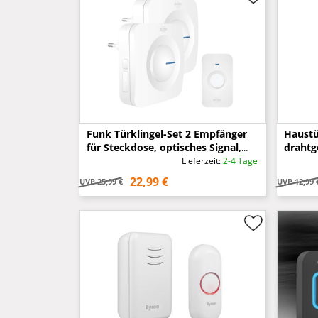
Funk Türklingel-Set 2 Empfänger
Haustü
für Steckdose, optisches Signal,
drahtg
Weiß
beleuc
Lieferzeit:
2-4 Tage
22,99 €
UVP
25,99 €
UVP
12,99 