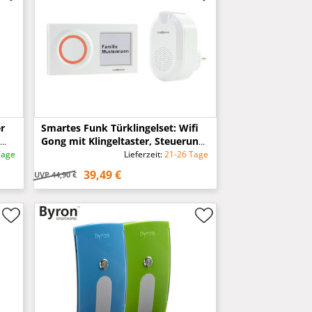
r
Smartes Funk Türklingelset: Wifi
Gong mit Klingeltaster, Steuerung
per App
Tage
Lieferzeit:
21-26 Tage
39,49 €
UVP
44,90 €