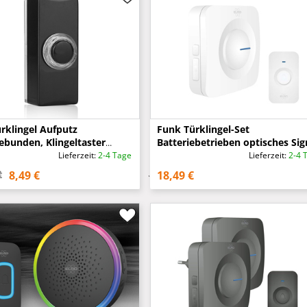
rklingel Aufputz
Funk Türklingel-Set
ebunden, Klingeltaster
Batteriebetrieben optisches Sig
htet Schwarz Höhe 7cm
für Schwerhörige, Weiß
Lieferzeit:
2-4 Tage
Lieferzeit:
2-4 
8,49 €
18,49 €
€