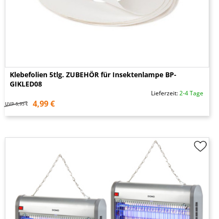
Klebefolien 5tlg. ZUBEHÖR für Insektenlampe BP-
GIKLED08
Lieferzeit:
2-4 Tage
4,99 €
UVP
5,95 €