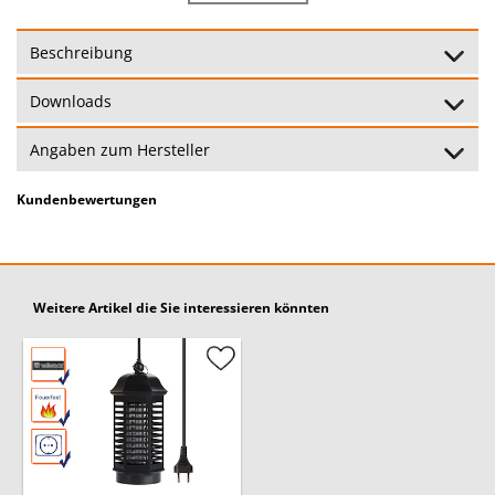
1000 Volt
Hochspannung:
Beschreibung
Wirkungskreis:
35 qm
Downloads
Reinigung:
Herausnehmbare Schublade
Angaben zum Hersteller
Anwendung:
Nur in Innenräumen gestattet
Kundenbewertungen
Standgerät oder
Anbringung:
Deckenaufhängung
Besondere Merkmale:
Leichte Reinigung
Weitere Artikel die Sie interessieren könnten
24 Monate
Garantie:
(Garantiebedingungen)