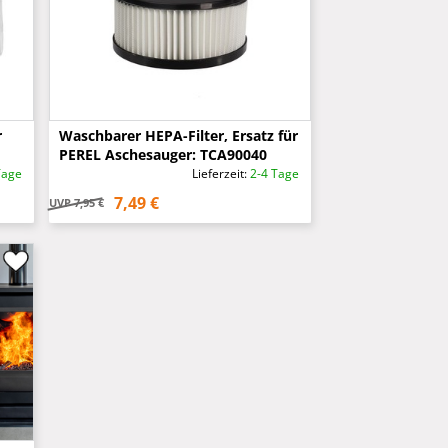
r
Waschbarer HEPA-Filter, Ersatz für
PEREL Aschesauger: TCA90040
Tage
Lieferzeit:
2-4 Tage
7,49 €
UVP
7,95 €