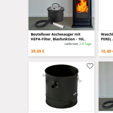
Beutelloser Aschesauger mit
Waschb
HEPA-Filter, Blasfunktion - 10L
PEREL 
Volumen, 800 Watt
TCA90
Lieferzeit:
2-4 Tage
39,49 €
16,49 