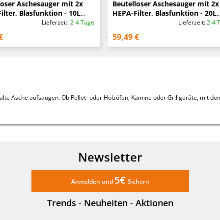
loser Aschesauger mit 2x
Beutelloser Aschesauger mit 2x
lter, Blasfunktion - 10L
HEPA-Filter, Blasfunktion - 20L
n, 800 Watt
Volumen 1200 Watt
Lieferzeit:
2-4 Tage
Lieferzeit:
2-4 
€
59,49 €
te Asche aufsaugen. Ob Pellet- oder Holzöfen, Kamine oder Grillgeräte, mit dem
Newsletter
5€
Anmelden und
Sichern
Trends - Neuheiten - Aktionen