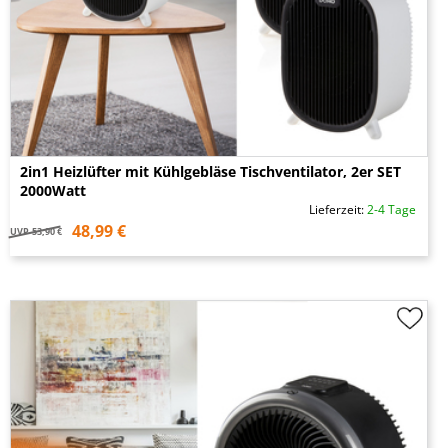
2in1 Heizlüfter mit Kühlgebläse Tischventilator, 2er SET
2000Watt
Lieferzeit:
2-4 Tage
48,99 €
UVP
53,90 €