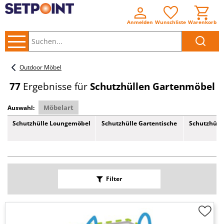
Anmelden
Wunschliste
Warenkorb
Suchen..
Outdoor Möbel
77
Ergebnisse für
Schutzhüllen Gartenmöbel
Möbelart
Auswahl:
Schutzhülle Loungemöbel
Schutzhülle Gartentische
Schutzhüll
Filter