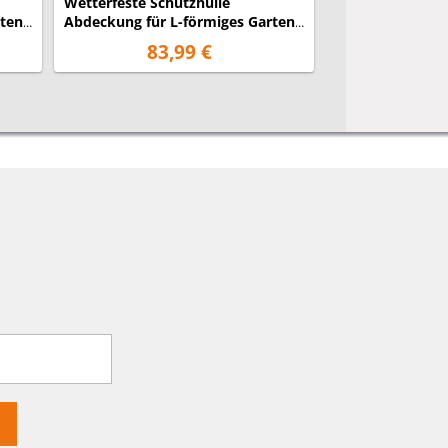
Wetterfeste Schutzhülle
Wetterfeste Sch
rten
Abdeckung für L-förmiges Garten
Abdeckung M fü
Lounge Set, 300x300x90cm
Set, 240x180x7
83,99 €
60,