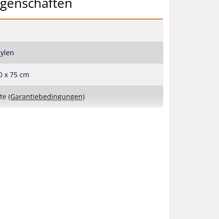
igenschaften
ylen
0 x 75 cm
ate
(Garantiebedingungen)