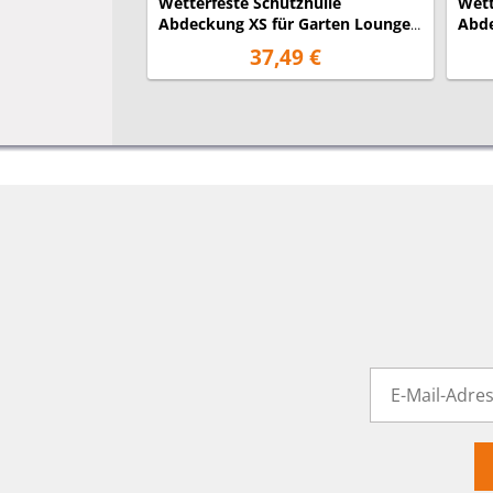
Wetterfeste Schutzhülle
Wett
Abdeckung XS für Garten Lounge
Abde
Set, 140x140x70cm
Loun
37,49 €