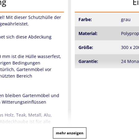
ng
E
l! Mit dieser Schutzhülle der
Farbe:
grau
gewährleistet.
Material:
Polyprop
net sich diese Abdeckung
Größe:
300 x 20
 mm ist die Hülle wasserfest,
Garantie:
24 Mon
drigen Bedingungen
türlich, Gartenmöbel vor
hützten Bereich
len bleiben Gartenmöbel und
 Witterungseinflüssen
s Holz, Teak, Metall, Alu,
Abdeckhaube ist für alle
mehr anzeigen