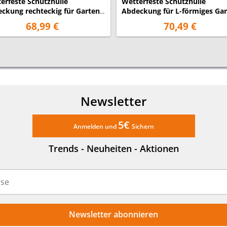
erfeste Schutzhülle
Wetterfeste Schutzhülle
ckung rechteckig für Garten
Abdeckung für L-förmiges Ga
ge Set, 260x200x80cm
Lounge Set, 215x215x85cm
68,99 €
70,49 €
Newsletter
5€
Anmelden und
Sichern
Trends - Neuheiten - Aktionen
Newsletter abonnieren