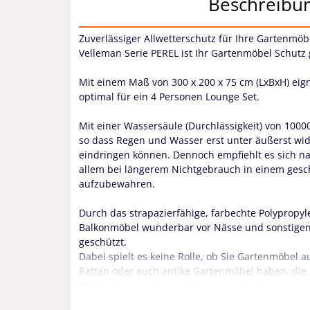
Beschreibu
Zuverlässiger Allwetterschutz für Ihre Gartenmöbe
Velleman Serie PEREL ist Ihr Gartenmöbel Schutz 
Mit einem Maß von 300 x 200 x 75 cm (LxBxH) eig
optimal für ein 4 Personen Lounge Set.
Mit einer Wassersäule (Durchlässigkeit) von 10000
so dass Regen und Wasser erst unter äußerst wi
eindringen können. Dennoch empfiehlt es sich na
allem bei längerem Nichtgebrauch in einem gesc
aufzubewahren.
Durch das strapazierfähige, farbechte Polypropy
Balkonmöbel wunderbar vor Nässe und sonstigen
geschützt.
Dabei spielt es keine Rolle, ob Sie Gartenmöbel au
Rattan oder auch antike Gartenmöbel haben, die 
Materialien gleichermaßen gut geeignet.