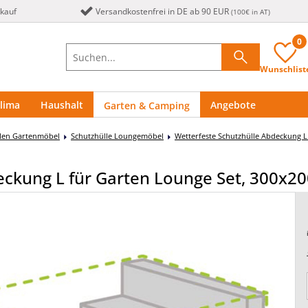
nkauf
Versandkostenfrei in DE ab 90 EUR
(100€ in AT)
0
Wunschlist
lima
Haushalt
Angebote
Garten & Camping
llen Gartenmöbel
Schutzhülle Loungemöbel
Wetterfeste Schutzhülle Abdeckung L
eckung L für Garten Lounge Set, 300x