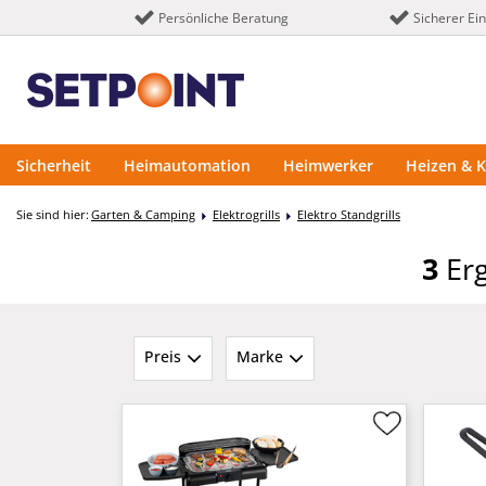
Persönliche Beratung
Sicherer Ei
Sicherheit
Heimautomation
Heimwerker
Heizen & K
Sie sind hier:
Garten & Camping
Elektrogrills
Elektro Standgrills
3
Erg
Preis
Marke