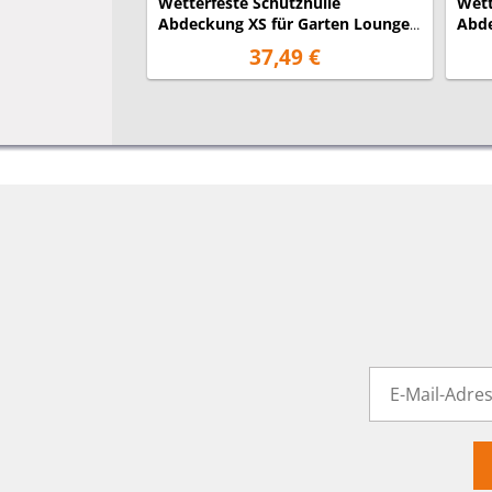
Wetterfeste Schutzhülle
Wett
Abdeckung XS für Garten Lounge
Abde
Set, 140x140x70cm
Loun
37,49 €