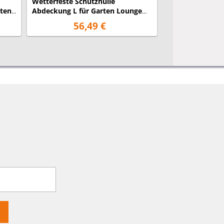
Wetterfeste Schutzhülle
Wetterfeste Sch
rten
Abdeckung L für Garten Lounge
Abdeckung M fü
Set, 300x200x75cm
Set, 240x180x7
56,49 €
60,