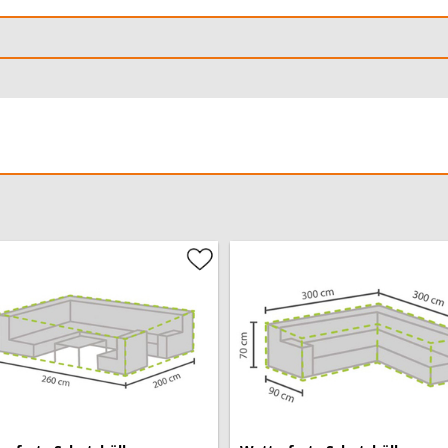
sind sie durch die
s Holz, Teak, Metall, Alu,
Abdeckhaube ist für alle
-Sortiment auch noch weitere
nenschirme und Polster, so
wählen können.
enötigen, sprechen Sie uns