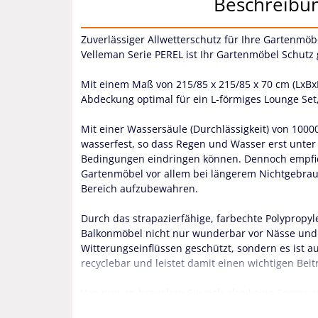
Beschreibu
Zuverlässiger Allwetterschutz für Ihre Gartenmöbe
Velleman Serie PEREL ist Ihr Gartenmöbel Schutz 
Mit einem Maß von 215/85 x 215/85 x 70 cm (LxBxH
Abdeckung optimal für ein L-förmiges Lounge Set,
Mit einer Wassersäule (Durchlässigkeit) von 1000
wasserfest, so dass Regen und Wasser erst unter
Bedingungen eindringen können. Dennoch empfiehl
Gartenmöbel vor allem bei längerem Nichtgebrau
Bereich aufzubewahren.
Durch das strapazierfähige, farbechte Polypropy
Balkonmöbel nicht nur wunderbar vor Nässe und
Witterungseinflüssen geschützt, sondern es ist a
recyclebar und leistet damit einen wichtigen Be
Von nun an brauchen Sie sich also keine Sorgen
machen. Auch wenn es ein durchwachsener Somme