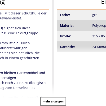
ng
E
l! Mit dieser Schutzhülle der
Farbe:
grau
gewährleistet.
Material:
Polyprop
) eignet sich diese
 z.B. eine Ecksitzgruppe.
Größe:
215 / 85
0 mm ist die Hüllen
Garantie:
24 Mon
 äußerst widrigen
t es sich natürlich, die
ch in einem geschützten
len bleiben Gartenmöbel und
 sonstigen
uch noch zu 100 % ökologisch
itrag zum Umweltschutz.
 mehr um Ihre Gartenmöbel zu
mehr anzeigen
r wird oder Sie Ihre