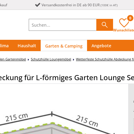
nkauf
Versandkostenfrei in DE ab 90 EUR
(100€ in AT)
0
Wunschlist
lima
Haushalt
Angebote
Garten & Camping
llen Gartenmöbel
Schutzhülle Loungemöbel
Wetterfeste Schutzhülle Abdeckung f
eckung für L-förmiges Garten Lounge 