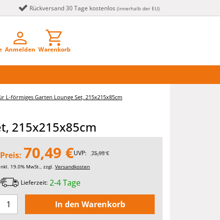
Rückversand 30 Tage kostenlos
(innerhalb der EU)
e
Anmelden
Warenkorb
ür L-förmiges Garten Lounge Set, 215x215x85cm
Set, 215x215x85cm
70,49 €
UVP:
75,95 €
Preis:
inkl. 19.0% MwSt., zzgl.
Versandkosten
2-4 Tage
Lieferzeit: