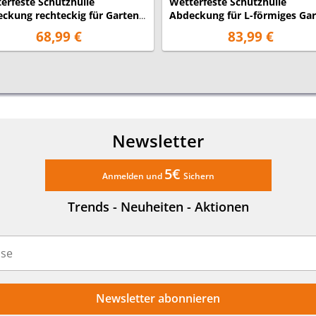
erfeste Schutzhülle
Wetterfeste Schutzhülle
ckung rechteckig für Garten
Abdeckung für L-förmiges Ga
ge Set, 260x200x80cm
Lounge Set, 300x300x90cm
68,99 €
83,99 €
Newsletter
5€
Anmelden und
Sichern
Trends - Neuheiten - Aktionen
Newsletter abonnieren