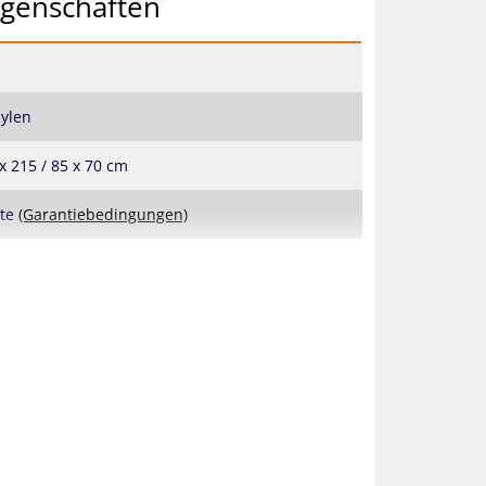
igenschaften
ylen
 x 215 / 85 x 70 cm
ate
(Garantiebedingungen)