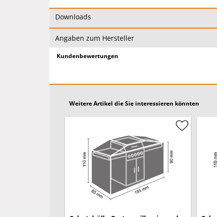
geschützt.
Downloads
Natürlich finden Sie in dem umfangreichen Perel
Größen und Formate für Ihren Grill, Ihre Outdo
Angaben zum Hersteller
Polster, so dass Sie für jedes Möbelstück die id
Kundenbewertungen
Sollten Sie eine größere Menge dieses Artikels b
gerne an.
Weitere Artikel die Sie interessieren könnten