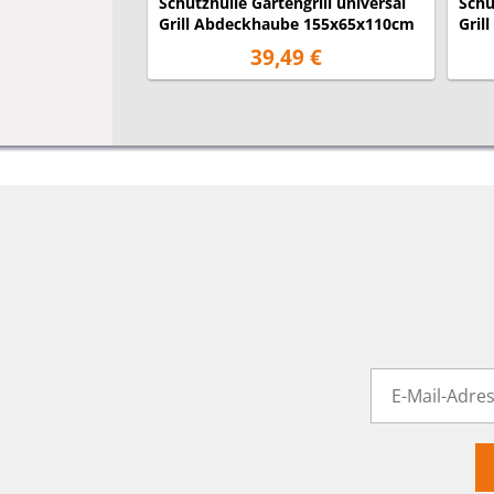
Schutzhülle Gartengrill universal
Schu
Grill Abdeckhaube 155x65x110cm
Gril
39,49 €