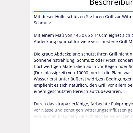
Beschreibu
Mit dieser Hülle schützen Sie Ihren Grill vor Wit
Schmutz.
Mit einem Maß von 145 x 65 x 110cm eignet sich 
Abdeckung optimal für viele verschiedene Grill M
Die graue Abdeckplane schützt Ihren Grill nicht n
Sonneneinstrahlung, Schmutz oder Frost, sonder
hochwertigen Materialien auch vor Regen oder S
(Durchlässigkeit) von 10000 mm ist die Plane was
Wasser erst unter äußerst widrigen Bedingunge
empfiehlt es sich natürlich, den Grill vor allem 
einem geschützten Bereich aufzubewahren.
Durch das strapazierfähige, farbechte Polypropyle
vor Nässe und sonstigen Witterungseinflüssen ge
Von nun an brauchen Sie sich also keine Sorgen 
machen. Auch wenn es ein durchwachsener Somme
im Winter draußen stehen lassen, ist er durch di