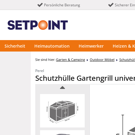
Persönliche Beratung
Sicherer Ei
Sicherheit
Heimautomation
Heimwerker
Heizen & K
Sie sind hier:
Garten & Camping
Outdoor Möbel
Schutzhü
Perel
Schutzhülle Gartengrill uni