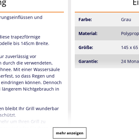
ng
E
terungseinflüssen und
Farbe:
Grau
Material:
Polyprop
diese trapezförmige
odelle bis 145cm Breite.
Größe:
145 x 65
ur zuverlässig vor
Garantie:
24 Mon
n durch die verwendeten,
chnee. Mit einer Wassersäule
serfest, so dass Regen und
n eindringen können. Dennoch
bei längerem Nichtgebrauch in
n bleibt Ihr Grill wunderbar
schützt.
mehr um Ihren Grill zu
r wird oder Sie Ihren Grill
mehr anzeigen
e wasserfeste Plane bestens