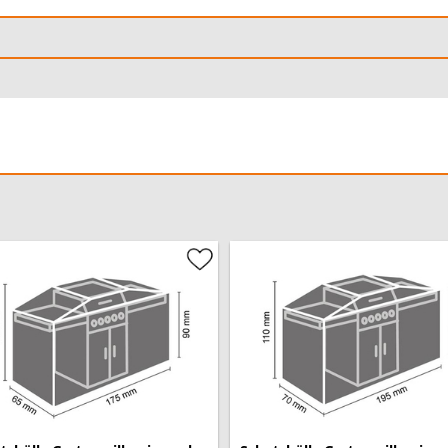
-Sortiment auch noch weitere
or Möbel, Sonnenschirme und
eale Größe wählen können.
enötigen, sprechen Sie uns