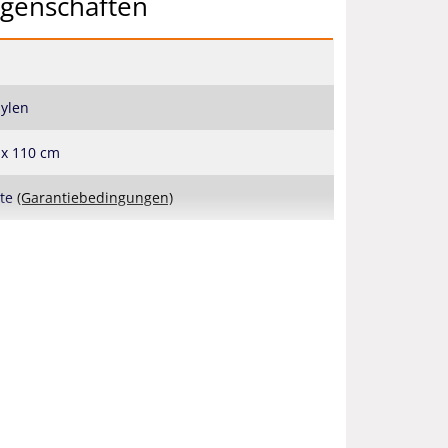
igenschaften
ylen
 x 110 cm
ate
(Garantiebedingungen)