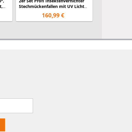
0°,
2er Set Profi Insektenvernichter
t,
Stechmückenfallen mit UV Licht
für je 600m²
160,99 €