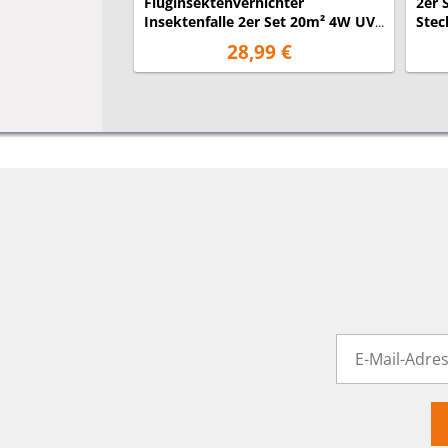
Fluginsektenvernichter
2er 
Insektenfalle 2er Set 20m² 4W UV
Stec
Auffangschale
Bere
28,99 €