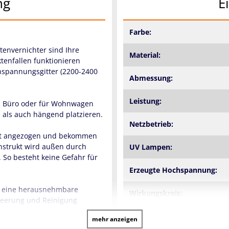
ng
E
Farbe:
tenvernichter sind Ihre
Material:
ktenfallen funktionieren
hspannungsgitter (2200-2400
Abmessung:
Leistung:
rs Büro oder für Wohnwagen
als auch hängend platzieren.
Netzbetrieb:
cht angezogen und bekommen
nstrukt wird außen durch
UV Lampen:
. So besteht keine Gefahr für
Erzeugte Hochspannung:
ch eine herausnehmbare
Wirkungskreis:
leerung und Reinigung
Reinigung:
mehr anzeigen