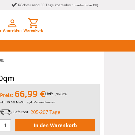
Rückversand 30 Tage kostenlos
(innerhalb der EU)
e
Anmelden
Warenkorb
0qm
80qm
66,99 €
UVP:
91,98 €
Preis:
inkl. 19.0% MwSt., zzgl.
Versandkosten
205-207 Tage
Lieferzeit: