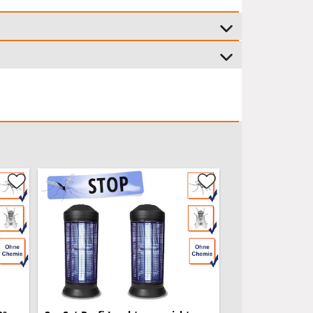
nur in Innenräumen gestattet
als Standgerät und zum Aufhängen geeignet
leichte Reinigung
24 Monate
(Garantiebedingungen)