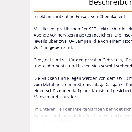
Beschreibu
Insektenschutz ohne Einsatz von Chemikalien!
Mit diesem praktischen 2er SET elektrischer Insek
Abende vor nervigen Insekten gesichert. Die Inse
jeweils über zwei UV Lampen, die von einem Hoc
Volt) umgeben sind.
Geeignet sind sie für den privaten Gebrauch, fü
und Wohnmobile und lassen sich sowohl stehend 
Die Mücken und Fliegen werden von dem UV Li
vom Metallnetz einen Stromschlag. Das ganze Ko
einen schützenden Käfig aus Kunststoff gesichert
Mensch und Haustier.
Im unteren Teil der Insektenlampen befindet si
Sammelschublade; dadurch ist eine einfache Ent
problemlos möglich.