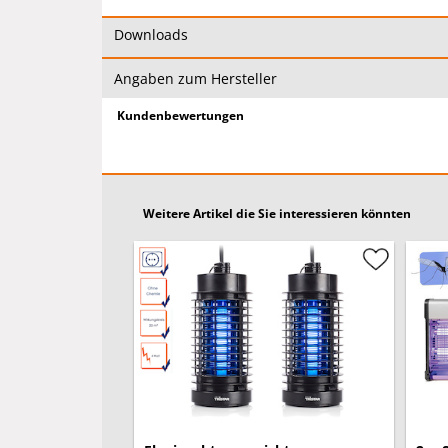
Die Insektenfallen sind nicht nur als Mückenfalle
Fliegen an und sind daher auch als Fliegenfallen 
Downloads
Sollten Sie eine größere Menge dieses Artikels b
Angaben zum Hersteller
gerne an.
Kundenbewertungen
Weitere Artikel die Sie interessieren könnten