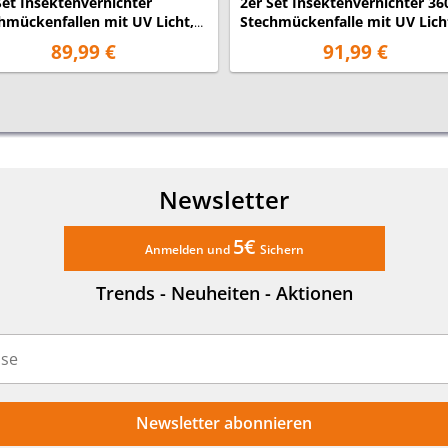
Set Insektenvernichter
2er Set Insektenvernichter 36
hmückenfallen mit UV Licht,
Stechmückenfalle mit UV Lich
ich je 100m²
Bereich je 150m²
89,99 €
91,99 €
Newsletter
5€
Anmelden und
Sichern
Trends - Neuheiten - Aktionen
Newsletter abonnieren