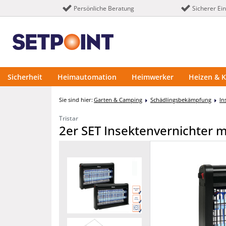
Persönliche Beratung
Sicherer Ei
Sicherheit
Heimautomation
Heimwerker
Heizen & K
Sie sind hier:
Garten & Camping
Schädlingsbekämpfung
In
Tristar
2er SET Insektenvernichter 