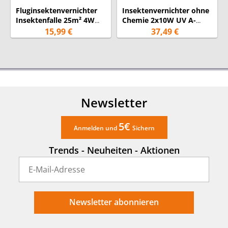
Fluginsektenvernichter
Insektenvernichter ohne
Insektenfalle 25m² 4W
Chemie 2x10W UV A-
UV-A hängend/ stehend
Lampe für 80m²,
15,99 €
37,49 €
Auffangschale
hängend / stehend
Newsletter
5€
Anmelden und
Sichern
Trends - Neuheiten - Aktionen
Newsletter abonnieren