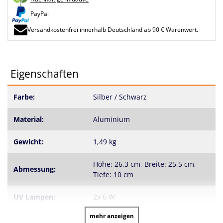
PayPal
Versandkostenfrei innerhalb Deutschland ab 90 € Warenwert.
Eigenschaften
Farbe:
Silber / Schwarz
Material:
Aluminium
Gewicht:
1,49 kg
Höhe: 26,3 cm, Breite: 25,5 cm,
Abmessung:
Tiefe: 10 cm
UV Lampen:
2x 6 W
mehr anzeigen
Erzeugte