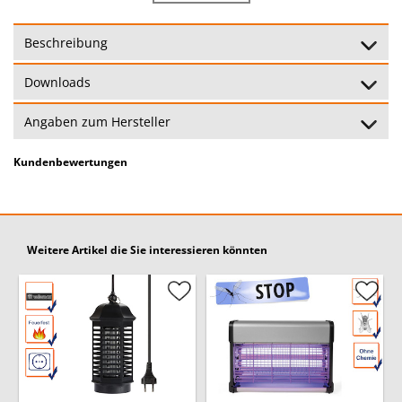
2500 - 2800 Volt
Hochspannung:
Beschreibung
Wirkungskreis:
30 qm
Downloads
Reinigung:
Herausnehmbare Schublade
Angaben zum Hersteller
Anwendung:
Nur in Innenräumen gestattet
Kundenbewertungen
Standgerät oder
Anbringung:
Deckenaufhängung
Besondere
Leichte Reinigung
Weitere Artikel die Sie interessieren könnten
Merkmale:
Garantie:
24 Monate
(Garantiebedingungen)