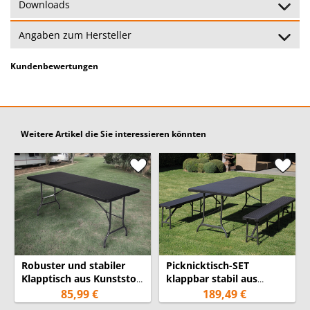
Downloads
Angaben zum Hersteller
Kundenbewertungen
Weitere Artikel die Sie interessieren könnten
Robuster und stabiler
Picknicktisch-SET
Klapptisch aus Kunststoff
klappbar stabil aus
mit Stahlgestell
Kunststoff für 8
85,99 €
189,49 €
Personen