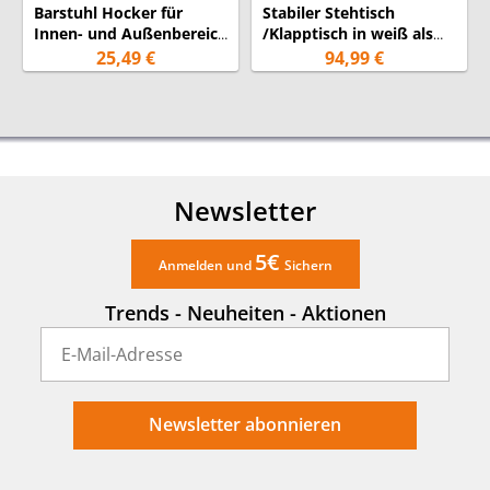
Barstuhl Hocker für
Stabiler Stehtisch
Innen- und Außenbereich
/Klapptisch in weiß als
wasserfester
Komplettset mit Husse
25,49 €
94,99 €
Stahlrahmen Höhe: 80cm
weiß
Newsletter
5€
Anmelden und
Sichern
Trends - Neuheiten - Aktionen
Newsletter abonnieren