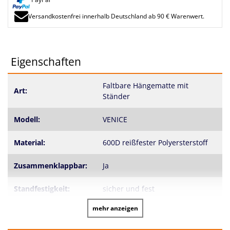
Versandkostenfrei innerhalb Deutschland ab 90 € Warenwert.
Eigenschaften
Faltbare Hängematte mit
Art:
Ständer
Modell:
VENICE
Material:
600D reißfester Polyersterstoff
Zusammenklappbar:
Ja
Standfestigkeit:
sicher und fest
mehr anzeigen
Belastbarkeit:
150 kg