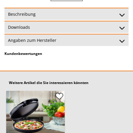
Bratfläche:
30cm Backplatten
Beschreibung
Pizza, Omlett, Pfannkuchen,
geeignet für:
Quiche
Downloads
Anzahl pro
1
Angaben zum Hersteller
Durchgang:
Kundenbewertungen
24 Monate
Garantie:
(Garantiebedingungen)
Weitere Artikel die Sie interessieren könnten