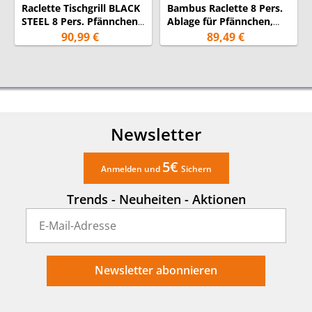
Lieferumfang:
8 Pfännchen, 8 Spatel
Raclette Tischgrill BLACK
Bambus Raclette 8 Pers.
STEEL 8 Pers. Pfännchen
Ablage für Pfännchen,
Besondere
Ablage , 44x25cm,
Steinplatte, 2 x 21x23cm
90,99 €
89,49 €
Kabellänge 2m
1300Watt
1300Watt
Merkmale:
Garantie:
24 Monate
(Garantiebedingungen)
Newsletter
5€
Anmelden und
Sichern
Trends - Neuheiten - Aktionen
Newsletter abonnieren