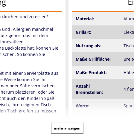
ng
E
zu kochen und zu essen?
Material:
Alum
n und -Allergien manchmal
Grillart:
Elekt
lück gehört das mit dem
 innovativen
Nutzung als:
Tisch
e Backplatte hat, können Sie
mischen. So können Sie
Maße Grillfläche:
Breit
Maße Produkt:
Höhe:
t mit einer Servierplatte aus
se Weise können Sie Ihr
omen oder Säfte vermischen.
Anzahl
4 fl
 herum platzieren, oder Sie
Brennstellen:
acht auch den Kindern Spaß,
eisch, ihren eigenen Fisch
Werte:
Spann
den Tisch greifen zu müssen.
Gewicht:
5 kg
 an den zentralen
mehr anzeigen
heit aus müssen Sie dann nur
Farbe:
Schw