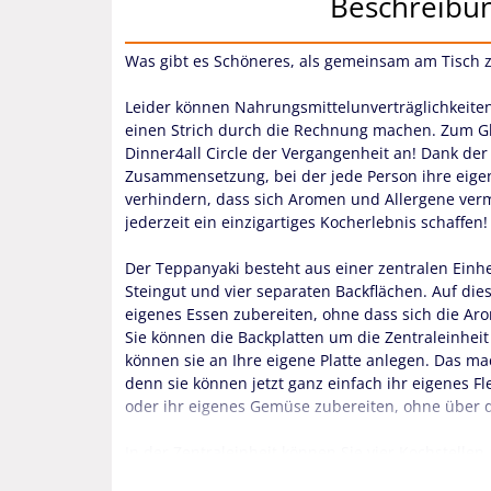
Beschreibu
Was gibt es Schöneres, als gemeinsam am Tisch 
Leider können Nahrungsmittelunverträglichkeite
einen Strich durch die Rechnung machen. Zum G
Dinner4all Circle der Vergangenheit an! Dank der
Zusammensetzung, bei der jede Person ihre eigen
verhindern, dass sich Aromen und Allergene ver
jederzeit ein einzigartiges Kocherlebnis schaffen!
Der Teppanyaki besteht aus einer zentralen Einhei
Steingut und vier separaten Backflächen. Auf die
eigenes Essen zubereiten, ohne dass sich die Ar
Sie können die Backplatten um die Zentraleinheit
können sie an Ihre eigene Platte anlegen. Das m
denn sie können jetzt ganz einfach ihr eigenes Fl
oder ihr eigenes Gemüse zubereiten, ohne über 
In der Zentraleinheit können Sie vier Kochstellen
Stromanschluss anschließen. Von der Zentralein