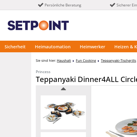
Persönliche Beratung
Sicherer Ei
Sicherheit
Heimautomation
Heimwerker
Heizen & K
Sie sind hier:
Haushalt
Fun Cooking
Teppanyaki-Tischgrills
Princess
Teppanyaki Dinner4ALL Circle