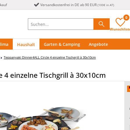
nkauf
Versandkostenfrei in DE ab 90 EUR
(100€ in AT)
0
Wunschlist
lima
Garten & Camping
Angebote
Haushalt
Teppanyaki Dinner4ALL Circle 4 einzelne Tischgrill à 30x10cm
 4 einzelne Tischgrill à 30x10cm