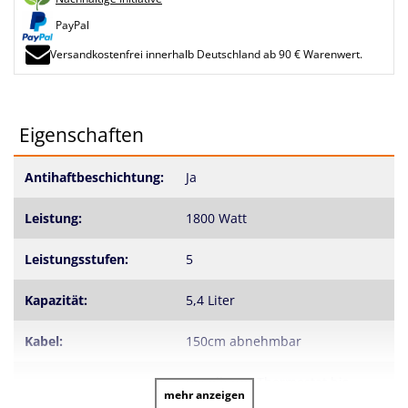
PayPal
Versandkostenfrei innerhalb Deutschland ab 90 € Warenwert.
Eigenschaften
Antihaftbeschichtung:
Ja
Leistung:
1800 Watt
Leistungsstufen:
5
Kapazität:
5,4 Liter
Kabel:
150cm abnehmbar
Regelbarer Thermostat bis
Thermostat:
mehr anzeigen
215°C