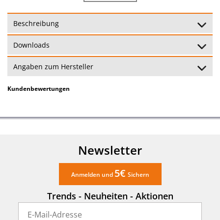
Bratfläche:
Ø 35 cm
Beschreibung
Fleisch, Fisch, Gemüse,
Downloads
geeignet für:
Kartoffeln, Suppe, Curry
Angaben zum Hersteller
24 Monate
Garantie:
(Garantiebedingungen)
Kundenbewertungen
Newsletter
5€
Anmelden und
Sichern
Trends - Neuheiten - Aktionen