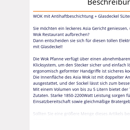
Beschreibu
WOK mit Antihaftbeschichtung + Glasdeckel 5Lit
Sie möchten ein leckeres Asia Gericht geniessen,
Wok Restaurant aufbrechen?
Dann entscheiden sie sich für diesen tollen Ele
mit Glasdeckel!
Die Wok Pfanne verfügt über einen abnehmbaren
Klicksystem, um den Stecker sicher und einfach 
ergonomisch geformter Handgriffe ist sicheres ko
Die Innenfläche des Asia Wok ist mit doppelter A
ausgestattet, und der Sockel lässt sich zum bess
Mit einem Volumen von bis zu 5 Litern bietet der T
Zutaten. Starke 1850-2200Watt Leistung sorgen fü
Einsatzbereitschaft sowie gleichmäßige Bratergeb
Sollten Sie eine größere Menge dieses Artikels b
gerne an.