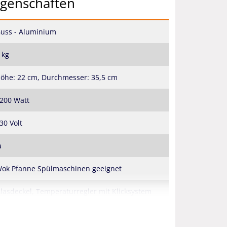
igenschaften
uss - Aluminium
 kg
öhe: 22 cm, Durchmesser: 35,5 cm
200 Watt
30 Volt
a
ok Pfanne Spülmaschinen geeignet
lasdeckel, Temperaturregler mit Klicksystem
4 Monate
(Garantiebedingungen)