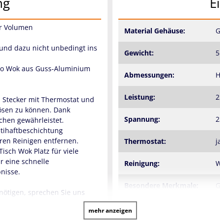
ng
E
er Volumen
Material Gehäuse:
G
 und dazu nicht unbedingt ins
Gewicht:
5
ktro Wok aus Guss-Aluminium
Abmessungen:
H
Leistung:
2
 Stecker mit Thermostat und
lösen zu können. Dank
Spannung:
2
chen gewährleistet.
ntihaftbeschichtung
eren Reinigen entfernen.
Thermostat:
j
isch Wok Platz für viele
r eine schnelle
Reinigung:
W
nisse.
Besondere Merkmale:
G
enötigen, sprechen Sie uns
Garantie:
2
mehr anzeigen