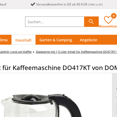
nkauf
Versandkostenfrei in DE ab 90 EUR
(100€ in AT)
0
Wunschlist
lima
Garten & Camping
Angebote
Haushalt
ubehör rund um Kaffee
Glaskanne mit 1,5 Liter Inhalt für Kaffeemaschine DO417
alt für Kaffeemaschine DO417KT von D