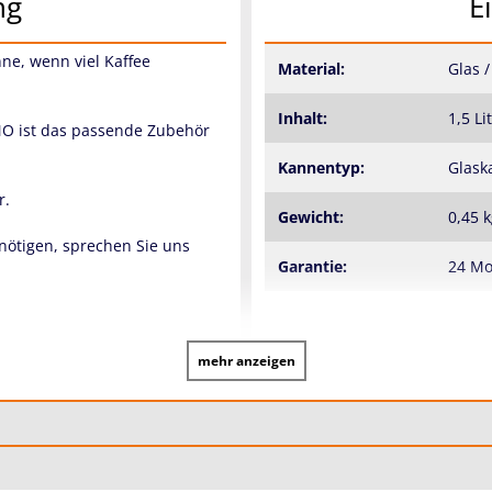
ng
E
nne, wenn viel Kaffee
Material:
Glas /
Inhalt:
1,5 Li
O ist das passende Zubehör
Kannentyp:
Glask
r.
Gewicht:
0,45 
enötigen, sprechen Sie uns
Garantie:
24 M
mehr anzeigen