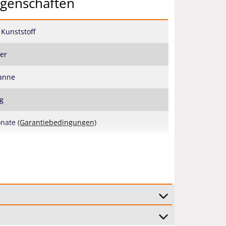
igenschaften
 Kunststoff
ter
anne
kg
onate
(Garantiebedingungen)