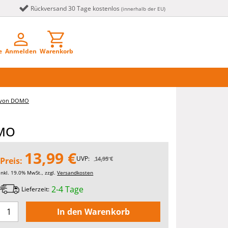
Rückversand 30 Tage kostenlos
(innerhalb der EU)
e
Anmelden
Warenkorb
KT von DOMO
OMO
13,99 €
UVP:
14,95 €
Preis:
inkl. 19.0% MwSt., zzgl.
Versandkosten
2-4 Tage
Lieferzeit: