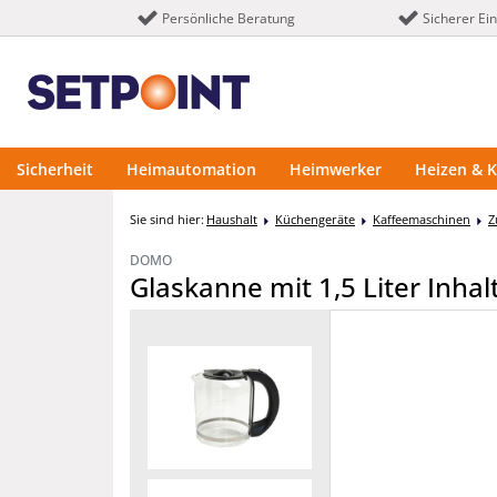
Persönliche Beratung
Sicherer Ei
Sicherheit
Heimautomation
Heimwerker
Heizen & K
Sie sind hier:
Haushalt
Küchengeräte
Kaffeemaschinen
Z
DOMO
Glaskanne mit 1,5 Liter Inh