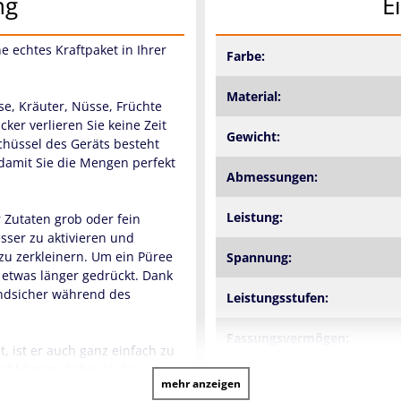
ng
E
e echtes Kraftpaket in Ihrer
Farbe:
Material:
se, Kräuter, Nüsse, Früchte
ker verlieren Sie keine Zeit
Gewicht:
hüssel des Geräts besteht
 damit Sie die Mengen perfekt
Abmessungen:
Leistung:
r Zutaten grob oder fein
esser zu aktivieren und
 zu zerkleinern. Um ein Püree
Spannung:
e etwas länger gedrückt. Dank
tandsicher während des
Leistungsstufen:
Fassungsvermögen:
, ist er auch ganz einfach zu
und können daher in die
Füllmengenmarkierung:
mehr anzeigen