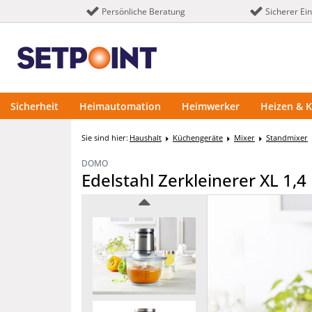
Persönliche Beratung
Sicherer Ei
Sicherheit
Heimautomation
Heimwerker
Heizen & K
Sie sind hier:
Haushalt
Küchengeräte
Mixer
Standmixer
DOMO
Edelstahl Zerkleinerer XL 1,4