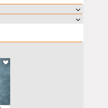
4 Edelstahl Klingen
geeignet zum Zerkleinern von Eis
ör:
Ja
Anti-Rutsch-Füße
Inklusive Rezeptheftchen
24 Monate
(Garantiebedingungen)