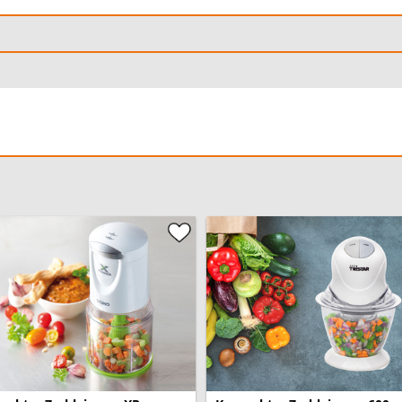
Messertyp:
Verwendung:
Spülmaschinenfestes Zubeh
Austattung:
Besondere Merkmale:
Garantie: