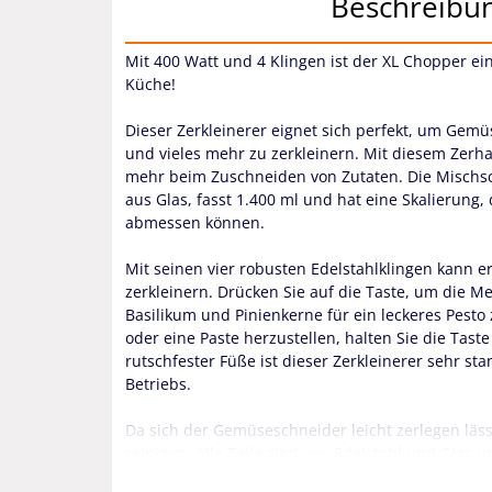
Beschreibu
Mit 400 Watt und 4 Klingen ist der XL Chopper ein
Küche!
Dieser Zerkleinerer eignet sich perfekt, um Gemü
und vieles mehr zu zerkleinern. Mit diesem Zerhac
mehr beim Zuschneiden von Zutaten. Die Mischsc
aus Glas, fasst 1.400 ml und hat eine Skalierung,
abmessen können.
Mit seinen vier robusten Edelstahlklingen kann e
zerkleinern. Drücken Sie auf die Taste, um die M
Basilikum und Pinienkerne für ein leckeres Pesto
oder eine Paste herzustellen, halten Sie die Tast
rutschfester Füße ist dieser Zerkleinerer sehr s
Betriebs.
Da sich der Gemüseschneider leicht zerlegen lässt
reinigen. Alle Teile sind aus Edelstahl und Glas 
Spülmaschine.