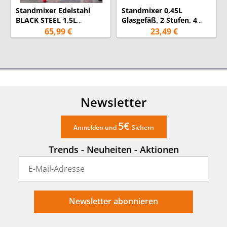
24 Monate
Standmixer Edelstahl
Standmixer 0,45L
Garantie:
(Garantiebedingungen)
BLACK STEEL 1,5L
Glasgefäß, 2 Stufen, 4
Behälter, 2 Stufen, 6
Edelstahlmesser - 180
65,99 €
23,49 €
Klingen - 1000 Watt
Watt
Newsletter
5€
Anmelden und
Sichern
Trends - Neuheiten - Aktionen
Newsletter abonnieren