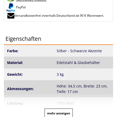
PayPal
Versandkostenfrei innerhalb Deutschland ab 90 € Warenwert.
Eigenschaften
Farbe:
Silber - Schwarze Akzente
Material:
Edelstahl & Glasbehälter
Gewicht:
3 kg
Höhe: 34,5 cm, Breite: 23 cm,
Abmessungen:
Tiefe: 17 cm
Leistung:
1000 Watt
mehr anzeigen
Spannung:
230 Volt