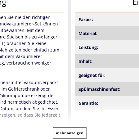
ng
E
en Sie nie den richtigen
Farbe :
 Handvakuumierer-Set können
aufbewahren. Mit dem
Material:
re Speisen bis zu 4x länger
1 L) brauchen Sie keine
Leistung:
 Mahlzeiten oder einfach zum
mit dem Vakuumierer
Inhalt:
eg, verbrauchen weniger
geeignet für:
ebensmittel vakuumverpackt
d im Gefrierschrank oder
Spülmaschinenfest:
en Vakuumpumpe erzeugt der
ird hermetisch abgedichtet.
Garantie:
 Datum, an dem Sie Ihr Essen
zeigen, so dass Sie jederzeit
mehr anzeigen
nen Sie sie bis zu 4x länger