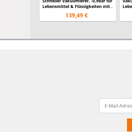
Schneller Vakuumierer, -0,9bar für
Vaku
Lebensmittel & Flüssigkeiten mit
Lebe
Marinadeset
20 
139,49 €