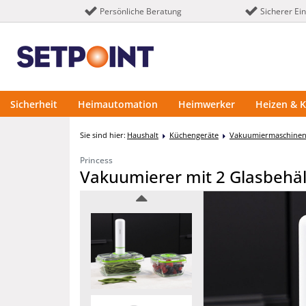
Persönliche Beratung
Sicherer Ei
Sicherheit
Heimautomation
Heimwerker
Heizen & K
Sie sind hier:
Haushalt
Küchengeräte
Vakuumiermaschine
Princess
Vakuumierer mit 2 Glasbehält