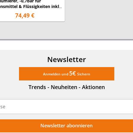
umierer, -0,7bar für
nsmittel & Flüssigkeiten inkl.
Vakuumbeutel
74,49 €
Newsletter
5€
Anmelden und
Sichern
Trends - Neuheiten - Aktionen
Newsletter abonnieren