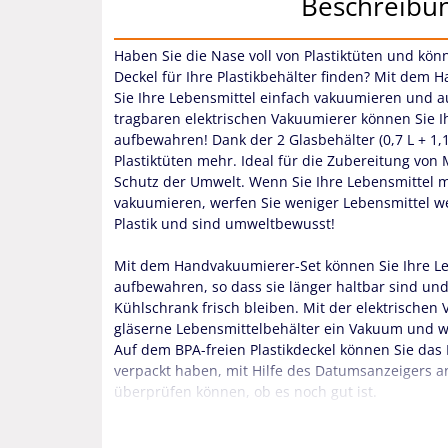
Beschreibu
Haben Sie die Nase voll von Plastiktüten und könn
Deckel für Ihre Plastikbehälter finden? Mit dem
Sie Ihre Lebensmittel einfach vakuumieren und 
tragbaren elektrischen Vakuumierer können Sie Ih
aufbewahren! Dank der 2 Glasbehälter (0,7 L + 1,
Plastiktüten mehr. Ideal für die Zubereitung von
Schutz der Umwelt. Wenn Sie Ihre Lebensmittel 
vakuumieren, werfen Sie weniger Lebensmittel w
Plastik und sind umweltbewusst!
Mit dem Handvakuumierer-Set können Sie Ihre L
aufbewahren, so dass sie länger haltbar sind un
Kühlschrank frisch bleiben. Mit der elektrisch
gläserne Lebensmittelbehälter ein Vakuum und w
Auf dem BPA-freien Plastikdeckel können Sie das
verpackt haben, mit Hilfe des Datumsanzeigers an
überprüfen können, ob es noch gut ist.
Durch das Vakuumversiegeln Ihrer Speisereste kön