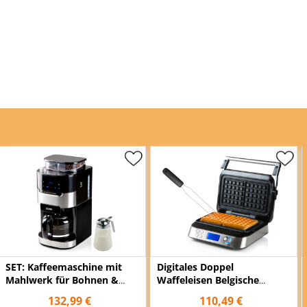
SET: Kaffeemaschine mit
Digitales Doppel
Mahlwerk für Bohnen &
Waffeleisen Belgische
Peramanentfilter +
Waffeln 5 Programme
132,99 €
110,49 €
Milchkännchen
Timer mit Waffelgabel