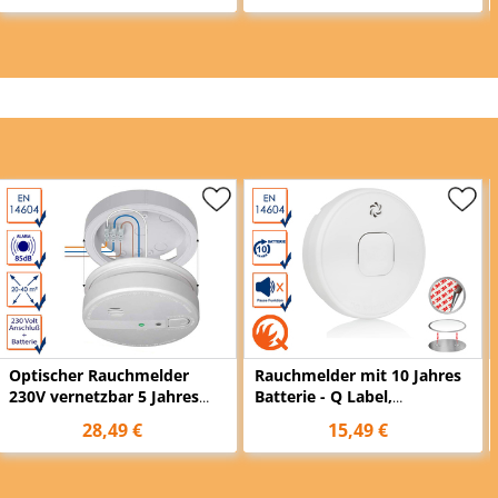
Optischer Rauchmelder
Rauchmelder mit 10 Jahres
230V vernetzbar 5 Jahres
Batterie - Q Label,
Back-Up Batterie &
Magnethalter, Ø 10cm
28,49 €
15,49 €
Montageplatte