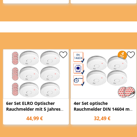
6er Set ELRO Optischer
4er Set optische
Rauchmelder mit 5 Jahres
Rauchmelder DIN 14604 mit
Batterie & Magnethalterung
Magnethalter
44,99 €
32,49 €
Ø 9cm