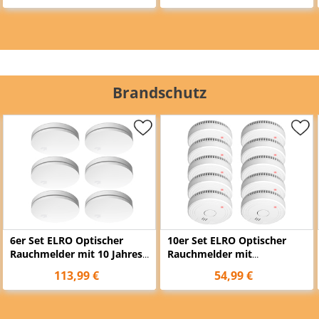
Brandschutz
6er Set ELRO Optischer
10er Set ELRO Optischer
Rauchmelder mit 10 Jahres
Rauchmelder mit
Batterie, Flach Höhe 2,3cm
wechselbarer 1 Jahres
113,99 €
54,99 €
Weiß
Batterie, Ø 10cm