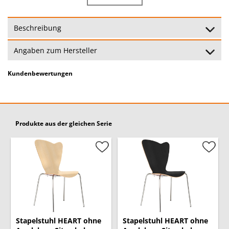
Maximale
120 kg
Belastbarkeit:
Beschreibung
Stapelbar:
Ja
Angaben zum Hersteller
Gewicht:
5,3 kg
Kundenbewertungen
Garantie:
24 Monate
(Garantiebedingungen)
Produkte aus der gleichen Serie
Stapelstuhl HEART ohne
Stapelstuhl HEART ohne