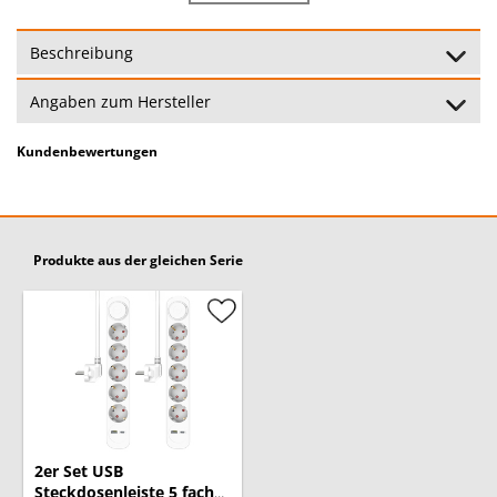
Kabellänge:
150cm
Beschreibung
Switches:
2poliger Schalter
Angaben zum Hersteller
USB-Ports:
USB-A, USB-C
Kundenbewertungen
Spannung:
230 Volt
Garantie:
24 Monate
(Garantiebedingungen)
Produkte aus der gleichen Serie
2er Set USB
Steckdosenleiste 5 fach