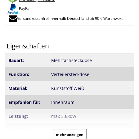
PayPal
Versandkostenfrei innerhalb Deutschland ab 90 € Warenwert.
Eigenschaften
Bauart:
Mehrfachsteckdose
Funktion:
Verteilersteckdose
Material:
Kunststoff Weiß
Empfohlen für:
Innenraum
Leistung:
max 3.680W
Steckdosen:
3
mehr anzeigen