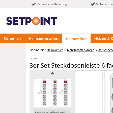
Persönliche Beratung
Sicherer Ei
Sicherheit
Heimautomation
Heizen & K
Heimwerker
Sie sind hier:
Heimwerker
Mehrfachsteckdosen
3er Set Ste
ELRO
3er Set Steckdosenleiste 6 f