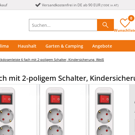
nkauf
Versandkostenfrei in DE ab 90 EUR
(100€ in AT)
0
Wunschlist
lima
Haushalt
Garten & Camping
Angebote
ckdosenleiste 6 fach mit 2-poligem Schalter, Kindersicherung, Weiß
ach mit 2-poligem Schalter, Kindersiche