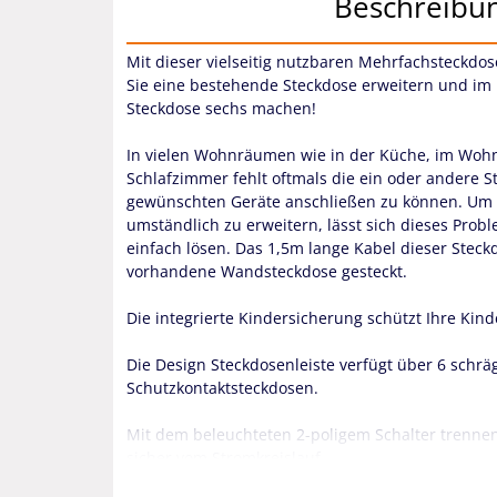
Beschreibu
Mit dieser vielseitig nutzbaren Mehrfachsteckdo
Sie eine bestehende Steckdose erweitern und i
Steckdose sechs machen!
In vielen Wohnräumen wie in der Küche, im Woh
Schlafzimmer fehlt oftmals die ein oder andere S
gewünschten Geräte anschließen zu können. Um d
umständlich zu erweitern, lässt sich dieses Probl
einfach lösen. Das 1,5m lange Kabel dieser Steck
vorhandene Wandsteckdose gesteckt.
Die integrierte Kindersicherung schützt Ihre Kind
Die Design Steckdosenleiste verfügt über 6 schr
Schutzkontaktsteckdosen.
Mit dem beleuchteten 2-poligem Schalter trennen
sicher vom Stromkreislauf.