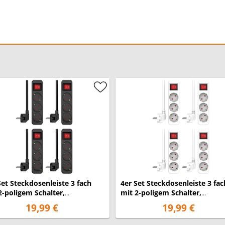
enötigen, sprechen Sie uns
Garantie:
2
Set Steckdosenleiste 3 fach
4er Set Steckdosenleiste 3 fac
2-poligem Schalter,
mit 2-poligem Schalter,
ersicherung, Schwarz
Kindersicherung, Weiß
19,99 €
19,99 €