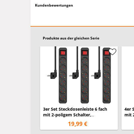
Sollten Sie eine größere Menge dieses Artikels b
Kundenbewertungen
gerne an.
Produkte aus der gleichen Serie
3er Set Steckdosenleiste 6 fach
4er 
mit 2-poligem Schalter,
mit 
Kindersicherung, Schwarz
Kind
19,99 €