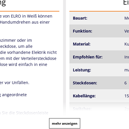
ng
E
se von ELRO in Weiß können
Bauart:
Me
m Handumdrehen aus einer
Funktion:
Ve
nzimmer oder im
Material:
Ku
teckdose, um alle
ie vorhandene Elektrik nicht
Empfohlen für:
I
em mit der Verteilersteckdose
dose wird einfach in eine
Leistung:
m
er vor Unfällen.
Steckdosen:
6
äg angeordnete
Kabellänge:
1
Switches:
2p
 Sie die Steckdosenleiste
Spannung:
23
mehr anzeigen