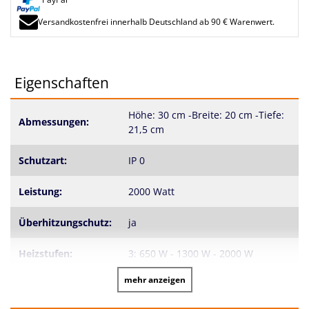
Versandkostenfrei innerhalb Deutschland ab 90 € Warenwert.
Eigenschaften
Höhe: 30 cm -Breite: 20 cm -Tiefe:
Abmessungen:
21,5 cm
Schutzart:
IP 0
Leistung:
2000 Watt
Überhitzungschutz:
ja
Heizstufen:
3: 650 W - 1300 W - 2000 W
mehr anzeigen
Thermostat:
ja