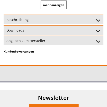
mehr anzeigen
Automatische Abschaltung bei
Abschalten:
Überhitzung
Beschreibung
Leistung:
3300 Watt
Downloads
Überhitzungschutz:
Mit Überhitzungsschutz
Angaben zum Hersteller
Heizstufen:
1 Heizstufe: 3300 Watt
Kundenbewertungen
Thermostat:
Mit Thermostat
Garantie:
24 Monate
(Garantiebedingungen)
Newsletter