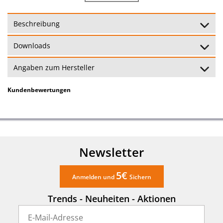
Uhrzeit:
nein
Beschreibung
Alarmfunktion:
nein
Downloads
Batterien:
1x LR44 (mitgeliefert)
Angaben zum Hersteller
Abmessungen:
4,8 x 3 x 1,5 cm
Kundenbewertungen
Beleuchtung:
nein
Kabellänge Sensor 100
Übertragungsreichweite(Sender):
cm
Newsletter
24 Monate
Garantie:
(Garantiebedingungen)
5€
Anmelden und
Sichern
Trends - Neuheiten - Aktionen