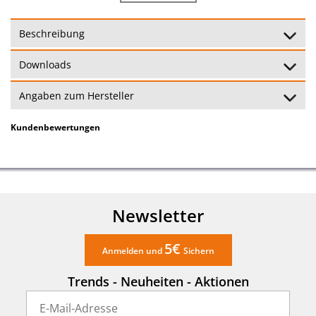
Luftfeuchtigkeit:
10 - 99 %
Beschreibung
Uhrzeit:
nein
Downloads
Alarmfunktion:
nein
Angaben zum Hersteller
Batterien:
1x LR44 (mitgeliefert)
Kundenbewertungen
Abmessungen:
4,8 x 3 x 1,5 cm
Beleuchtung:
nein
Kabellänge Sensor 100
Übertragungsreichweite(Sender):
Newsletter
cm
5€
24 Monate
Anmelden und
Sichern
Garantie:
(Garantiebedingungen)
Trends - Neuheiten - Aktionen