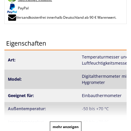
PayPal
Versandkostenfrei innerhalb Deutschland ab 90 € Warenwert.
Eigenschaften
Temperaturmesser und
Art:
Luftfeuchtigkeitsmesser
Digitalthermometer mit
Model:
Hygrometer
Geeignet für:
Einbauthermometer
Außentemperatur:
-50 bis +70 °C
Innentemperatur:
-50 bis +70 °C
mehr anzeigen