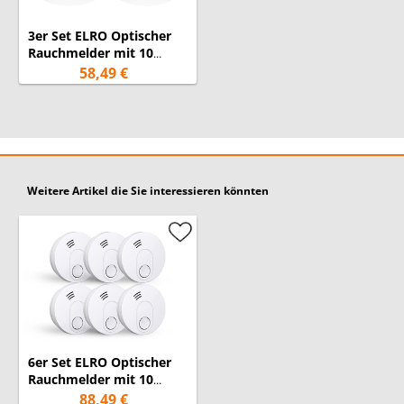
Gewicht:
130 g
3er Set ELRO Optischer
Anzahl:
6 Stück
Rauchmelder mit 10
Jahres Batterie, Flach
58,49 €
Höhe 2,3cm Weiß
24 Monate
Garantie:
(Garantiebedingungen)
Weitere Artikel die Sie interessieren könnten
6er Set ELRO Optischer
Rauchmelder mit 10
Jahres Batterie &
88,49 €