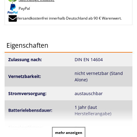
PayPal
Versandkostenfrei innerhalb Deutschland ab 90 € Warenwert.
Eigenschaften
Zulassung nach:
DIN EN 14604
nicht vernetzbar (Stand
Vernetzbarkeit:
Alone)
Stromversorgung:
austauschbar
1 Jahr (laut
Batterielebensdauer:
Herstellerangabe)
Signalauslösung:
Rauch
mehr anzeigen