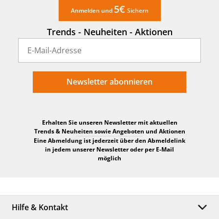
Farbe:
Weiß
5€
Anmelden und
Sichern
Durchmesser: 12,5 cm,
Trends - Neuheiten - Aktionen
Abmessung:
Tiefe: 4 cm
Gewicht:
136 g
Newsletter abonnieren
24 Monate
Garantie:
(Garantiebedingungen)
Erhalten Sie unseren Newsletter mit aktuellen
Trends & Neuheiten sowie Angeboten und Aktionen
Eine Abmeldung ist jederzeit über den Abmeldelink
in jedem unserer Newsletter oder per E-Mail
möglich
Hilfe & Kontakt