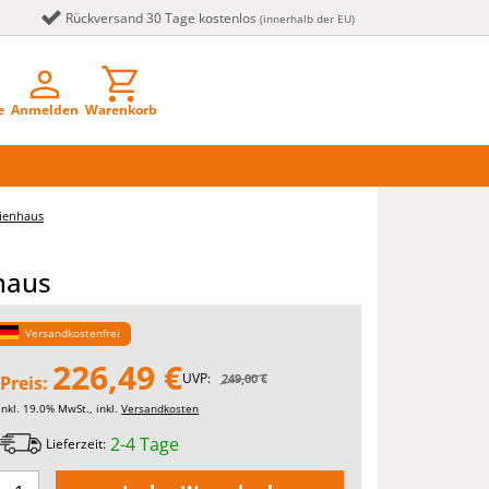
Rückversand 30 Tage kostenlos
(innerhalb der EU)
e
Anmelden
Warenkorb
lienhaus
haus
Versandkostenfrei
226,49 €
UVP:
249,00 €
Preis:
inkl. 19.0% MwSt., inkl.
Versandkosten
2-4 Tage
Lieferzeit: