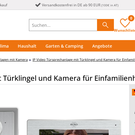
nkauf
Versandkostenfrei in DE ab 90 EUR
(100€ in AT)
0
Wunschlist
lima
Haushalt
Garten & Camping
Angebote
lagen mit Kamera
IP Video Türsprechanlage mit Türklingel und Kamera für Einfami
 Türklingel und Kamera für Einfamilien