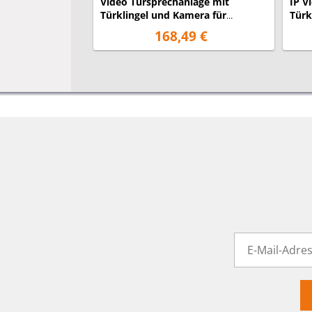
Video Türsprechanlage mit
IP V
Türklingel und Kamera für
Türk
Einfamilienhaus
Fami
168,49 €