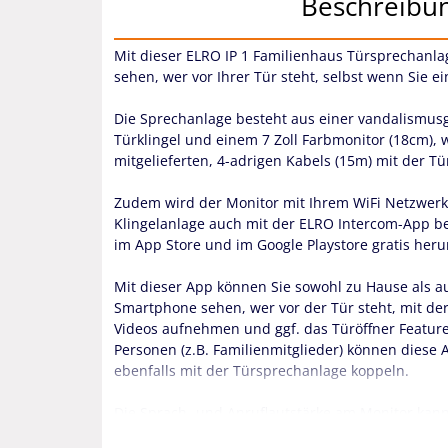
Beschreibu
Mit dieser ELRO IP 1 Familienhaus Türsprechanla
sehen, wer vor Ihrer Tür steht, selbst wenn Sie e
Die Sprechanlage besteht aus einer vandalismusg
Türklingel und einem 7 Zoll Farbmonitor (18cm), 
mitgelieferten, 4-adrigen Kabels (15m) mit der T
Zudem wird der Monitor mit Ihrem WiFi Netzwerk
Klingelanlage auch mit der ELRO Intercom-App b
im App Store und im Google Playstore gratis her
Mit dieser App können Sie sowohl zu Hause als 
Smartphone sehen, wer vor der Tür steht, mit de
Videos aufnehmen und ggf. das Türöffner Feature
Personen (z.B. Familienmitglieder) können diese
ebenfalls mit der Türsprechanlage koppeln.
Die Sprach- und Anruflautstärke am Monitor kann i
Helligkeit / Farbintensität des Bildes geändert u