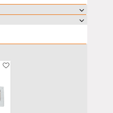
e: 15,2 cm, Breite: 21,4 cm, Tiefe: 1,7 cm
: Aufputz, Material: Aluminium, Farbe: Silber
e: 20,6 cm Breite: 12,2 cm Tiefe: 7,9 cm
lusive Montagematerial, Stromadapter, 15m 4-
iges-Kabel
Monate
(Garantiebedingungen)