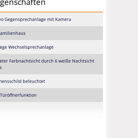
igenschaften
eo Gegensprechanlage mit Kamera
familienhaus
ege Wechselsprechanlage
eter Farbnachtsicht durch 6 weiße Nachtsicht
s
ensschild beleuchtet
 Türöffnerfunktion
bmonitor 7 Zoll 18 cm
erial: Aluminium gebürstet, Farbe: Silber