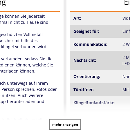
ng
E
ge können Sie jederzeit
Art:
Vid
inmal nicht zu Hause sind.
Geeignet für:
Ein
eschützten Vollmetall
welcher mithilfe des
Kommunikation:
2 W
ürklingel verbunden wird.
2 M
 verbunden, sodass Sie die
Nachtsicht:
LED
edienen können, welche Sie
unterladen können.
Orientierung:
Nam
auch unterwegs auf Ihrem
r Person sprechen, Fotos oder
Türöffner:
Mit
 nutzen. Auch weitere
 App herunterladen und
Klingeltonlautstärke:
Monitor:
Far
ndividuell eingestellt, die
mehr anzeigen
nd aus 16 verschiedenen
Inneneinheit:
Mat