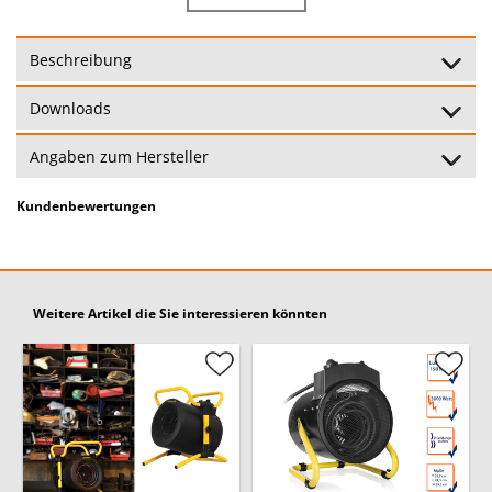
Leistung:
5000 Watt
Beschreibung
Überhitzungschutz:
Mit Überhitzungsschutz
Downloads
2 Heizstufen: 2500 Watt - 5000
Heizstufen:
Watt
Angaben zum Hersteller
Thermostat:
Mit regelbarem Thermostat
Kundenbewertungen
Wirkungskreis:
Geeignet für Räume bis 50 m³
Garantie:
24 Monate
(Garantiebedingungen)
Weitere Artikel die Sie interessieren könnten