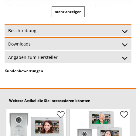
Orientierung:
Namensschild beleuchtet
mehr anzeigen
Türöffner:
Mit elektrischem Türöffner
Beschreibung
Klingeltonlautstärke:
Downloads
Monitor:
Farbmonitor 7 Zoll 18 cm
Angaben zum Hersteller
Material: Aluminium gebürstet,
Inneneinheit:
Farbe: Silber
Kundenbewertungen
Höhe: 15,2 cm, Breite: 21,4 cm,
Maße Inneneinheit:
Tiefe: 1,7 cm
Weitere Artikel die Sie interessieren könnten
Art: Aufputz, Material:
Außeneinheit:
Aluminium, Farbe: Silber
Höhe: 20,6 cm Breite: 12,2 cm
Maße Außeneinheit:
Tiefe: 7,9 cm