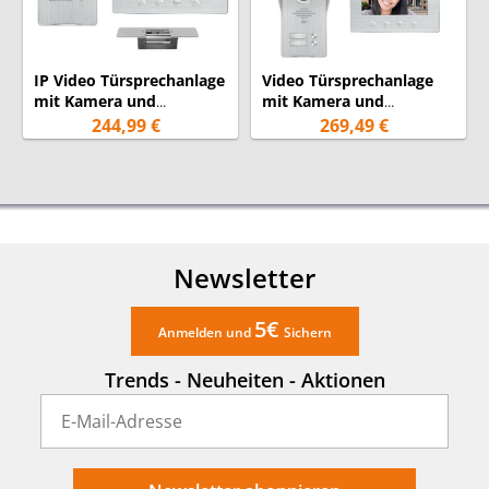
inklusive Montagematerial,
Lieferumfang:
Stromadapter, 15m 4-adriges-
Kabel & Türöffner
IP Video Türsprechanlage
Video Türsprechanlage
mit Kamera und
mit Kamera und
24 Monate
Türöffner für
Türöffner für 2
244,99 €
269,49 €
Garantie:
(Garantiebedingungen)
Einfamilienhaus
Familienhaus
Newsletter
5€
Anmelden und
Sichern
Trends - Neuheiten - Aktionen